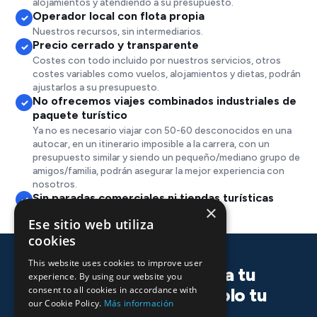
alojamientos y atendiendo a su presupuesto.
Operador local con flota propia
✓
Nuestros recursos, sin intermediarios.
Precio cerrado y transparente
✓
Costes con todo incluido por nuestros servicios, otros
costes variables como vuelos, alojamientos y dietas, podrán
ajustarlos a su presupuesto.
No ofrecemos viajes combinados industriales de
✓
paquete turístico
Ya no es necesario viajar con 50-60 desconocidos en una
autocar, en un itinerario imposible a la carrera, con un
presupuesto similar y siendo un pequeño/mediano grupo de
amigos/familia, podrán asegurar la mejor experiencia con
nosotros.
Sin paradas comerciales ni tiendas turísticas
✓
×
Ese sitio web utiliza
cookies
This website uses cookies to improve user
Tour a Rovinj y Pula a tu
experience. By using our website you
consent to all cookies in accordance with
ritmo, en tu idioma, solo tu
our Cookie Policy.
Más información
gente.