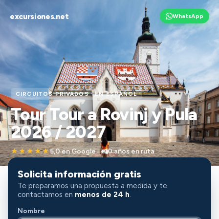
excursiones.net
WhatsApp
CIRCUITOS PRIVADOS · EN ESPAÑOL
Tour Tour a Rovinj y Pula
2026 / 2027
5,0 en Google · +10 años en ruta
★★★★★
Solicita información gratis
Te preparamos una propuesta a medida y te
contactamos en
menos de 24 h
.
Nombre