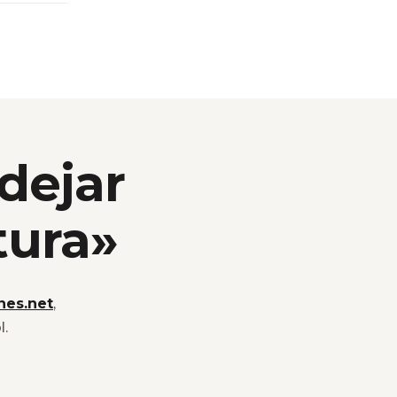
 dejar
tura»
nes.net
,
l.