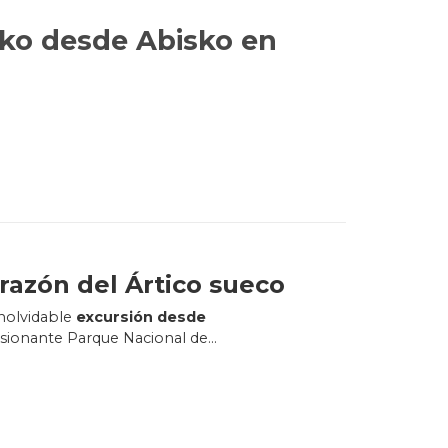
sko desde Abisko en
razón del Ártico sueco
inolvidable
excursión desde
esionante Parque Nacional de
ajes que te dejarán sin aliento,
de aventura
.