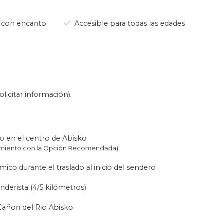
 través del pintoresco
cañón
istas panorámicas del delta
 con encanto
Accesible para todas las edades
k. Nuestros guías no solo te
ártica
, desde las huellas de
!
 la familia
y para aquellos que
licitar información).
2 horas, principalmente sobre
 trekking si los necesitas.
.
o en el centro de Abisko
ara capturar la belleza de los
jamiento con la Opción Recomendada)
s.net es la mejor opción para
 Abisko!
ico durante el traslado al inicio del sendero
senderista (4/5 kilómetros)
 Cañon del Rio Abisko