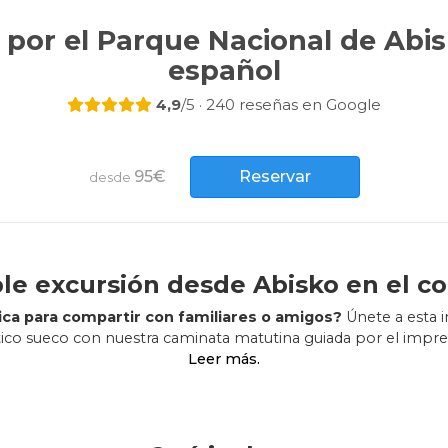
por el Parque Nacional de Abi
español
4,9
/5 · 240 reseñas en Google
95€
Reservar
desde
ble excursión desde Abisko en el co
ca para compartir con familiares o amigos?
Únete a esta 
tico sueco con nuestra caminata matutina guiada por el impr
Abisko.
ca junto a guías profesionales
que te llevarán a través de pais
ra los amantes del
senderismo en Abisko y las vacaciones 