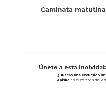
Caminata matutina 
Únete a esta inolvida
¿Buscas una excursión úni
Abisko
en el corazón del Ár
Descubre la
naturaleza árti
perfectos pa