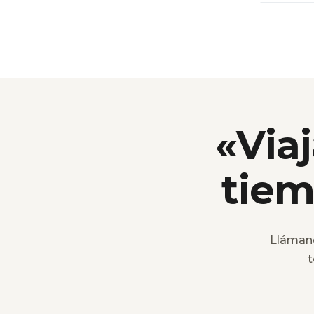
«Viaj
tiem
Lláman
t