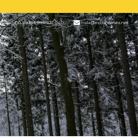
15-090-110
/ +353 894-107-040
hola@excursiones.net