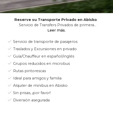
Reserve su Transporte Privado en Abisko
.
Servicio de Transfers Privados de primera
clase.
Ideal para amigos y familia que desean
Servicio de transporte de pasajeros
viajar juntos
, despreocuparse de quien
Traslados y Excursiones en privado
conduce y sin necesidad de usar el transporte
Guía/Chauffeur en español/inglés
público ordinario.
Grupos reducidos en microbus
Disponemos de los mejores minibuses
Rutas pintorescas
del mercado
, modelos actuales Mercedes
Benz, completamente equipados gama
Ideal para amigos y familia
“Elegance”, con capacidad para hasta 16
Alquiler de minibus en Abisko
pasajeros, mas asiento de guía, más
Sin prisas, ¡por favor!
conductor y en adelante, con equipajes.
Diversión asegurada
¡Relájese y disfrute de su viaje!
Nuestros
conductores son profesionales con