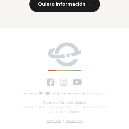
Quiero información →
Hecho con
y
desde
Barcelona
,
Granada
y
Dublin
.
Hivemind Ventures Limited
Entrance Unit, Crag Cress, Clondalkin Business Centre,
D22, Dublin (Irlanda)
Términos
Privacidad