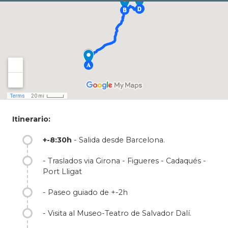
casas encaladas de escarpado relieve.
Desde Barcelona parte esta excursión por el
conocido “triángulo daliniano” que podrá
visitar y recorrer en 1 día.
Itinerario:
+-8:30h
- Salida desde Barcelona.
- Traslados via Girona - Figueres - Cadaqués -
Port Lligat
- Paseo guiado de +-2h
- Visita al Museo-Teatro de Salvador Dalí.