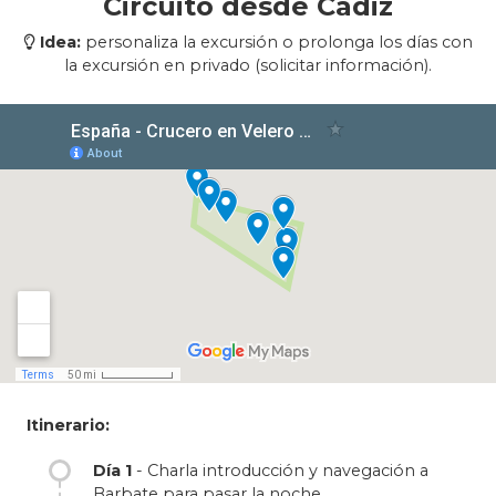
Circuito desde Cádiz
Gibraltar, tendremos la oportunidad de visitar
Idea:
personaliza la excursión o prolonga los días con
el Peñón, disfrutar de las aguas cristalinas de
la excursión en privado (solicitar información).
Bolonia y para aquellos más aventureros
practicar surf o paddle-surf o comer gambas
de Barbate regadas con caldos de Jerez.
Antes del regreso disfrutaremos de hermosas
calas como las de Conil y Sancti Petri.
Itinerario:
Día 1
- Charla introducción y navegación a
Barbate para pasar la noche.