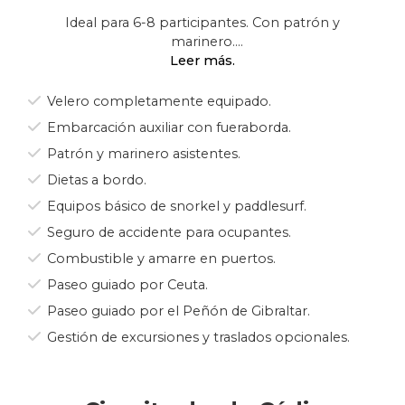
Ideal para 6-8 participantes. Con patrón y
marinero.
Disfrute con sus amigos y familia de un
placentero crucero en velero Beneteau
Velero completamente equipado.
Oceánico completamente equipado y
Embarcación auxiliar con fueraborda.
espacio para acomodarse en 4 camarotes
Patrón y marinero asistentes.
dobles, salon y baños (+camarote
tripulación). Amplia cubierta con mucho
Dietas a bordo.
espacio como solarium y mesa con espacio
Equipos básico de snorkel y paddlesurf.
para todos.
Seguro de accidente para ocupantes.
Embarquese desde Cádiz, y podrá disfrutar,
Combustible y amarre en puertos.
además de la navegación, de hacer snorkel
Paseo guiado por Ceuta.
en las claras aguas, descubrir y cruzar el
estrecho de Gibraltar y avistar cetáceos.
Paseo guiado por el Peñón de Gibraltar.
Explorar la ciudad de Ceuta y navegar las
Gestión de excursiones y traslados opcionales.
costas marroquíes con la posibilidad de visitar
Tetuán, Chefchauen o el Rincón.
Habiendo cruzado de vuelta el Estrecho de