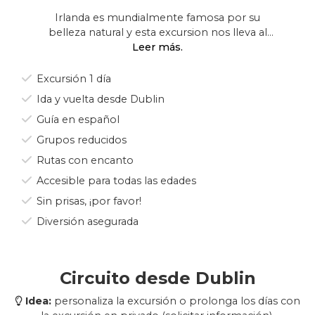
Irlanda es mundialmente famosa por su
belleza natural y esta excursion nos lleva al
extremo oeste y salvaje lado de Irlanda,
nosotros le mostramos los mejores paisajes y
parajes que Irlanda le puede ofrecer. El salvaje
Excursión 1 día
Atlántico a un lado y las salvajes montañas al
Ida y vuelta desde Dublin
otro nos acompañarán durante este día. Te
Guía en español
sentirás eufórico al pasar por este
inimaginable lugar, Galway y Connemara son
Grupos reducidos
representativos. ¡Uno de los únicos lugares de
Rutas con encanto
Irlanda donde las ovejas tiene preferencia de
paso sobre los vehículos en la carretera!
Accesible para todas las edades
Sin prisas, ¡por favor!
Diversión asegurada
Circuito desde Dublin
Idea:
personaliza la excursión o prolonga los días con