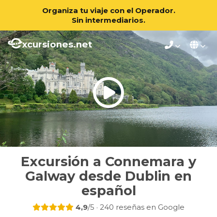
Organiza tu viaje con el Operador.
Sin intermediarios.
xcursiones.net
Excursión a Connemara y
Galway desde Dublin en
español
4,9
/5 · 240 reseñas en Google