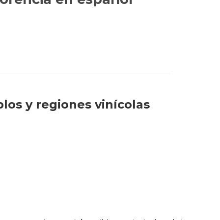
los y regiones vinícolas
iena y el pueblo de Colle Alta.
eza. San Gimignano, con sus 72
rescos impresionantes, es una
gar ideal para disfrutar de una
vitan a explorar. Un viaje a la