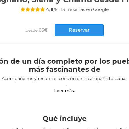
4,8
/5 · 131 reseñas en Google
65€
Reservar
desde
ón de un día completo por los pueb
más fascinantes de
Acompáñenos y recorra el corazón de la campaña toscana.
imignano, la región vinícola de Chianti, la ciudad medieval de S
Síganos en un viaje por el espacio y el tiempo.
tino ideal para aquellos que buscan historia, cultura y natural
ar único y pintoresco. Siena, con su piazza del Campo y sus f
Qué incluye
asado. El Chianti, famoso por sus vinos de alta calidad, es el lu
uraleza de esta zona es muy rica, con paisajes y bosques que in