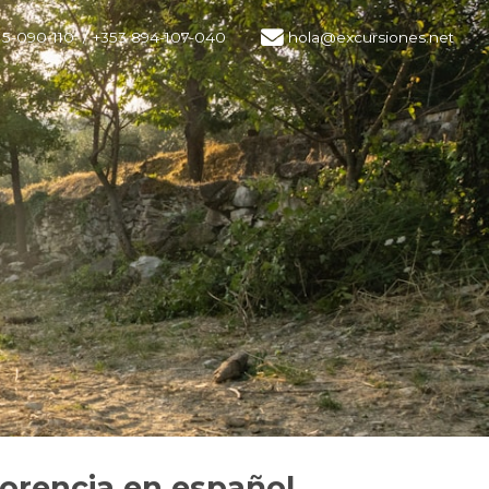
15-090-110
/ +353 894-107-040
hola@excursiones.net
lorencia en español