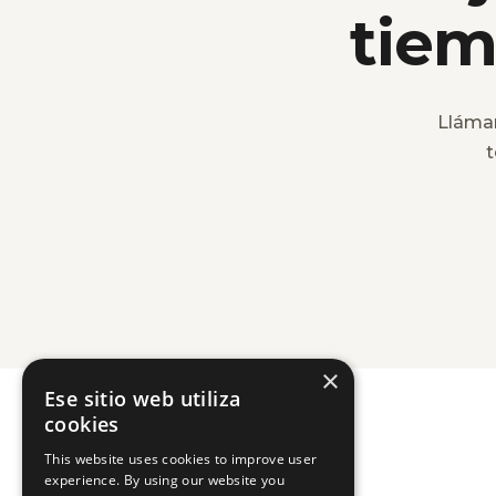
tiem
Lláma
t
×
Ese sitio web utiliza
cookies
This website uses cookies to improve user
experience. By using our website you