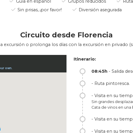
Guía en español
Grupos reducidos
Ruta
Toscana es una experiencia inolvidable.
Sin prisas, ¡por favor!
Diversión asegurada
Circuito desde Florencia
a excursión o prolonga los días con la excursión en privado (so
Itinerario:
08:45h
- Salida de
- Ruta pintoresca.
- Visita en su tie
Sin grandes desplaza
Cata de vinos en una 
- Visita en su tiemp
- Visita en su tiemp