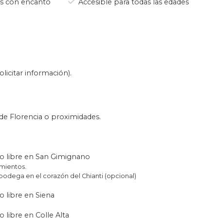
s con encanto
Accesible para todas las edades
licitar información).
sde Florencia o proximidades.
mpo libre en San Gimignano
mientos.
bodega en el corazón del Chianti (opcional)
o libre en Siena
o libre en Colle Alta