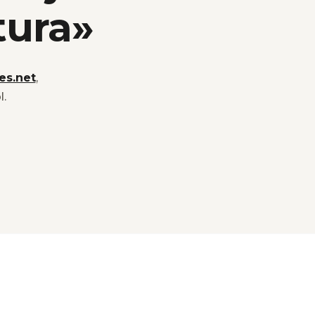
tura»
es.net
,
l.