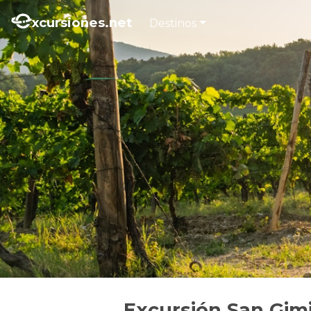
xcursiones.net
Destinos
Excursión San Gimi