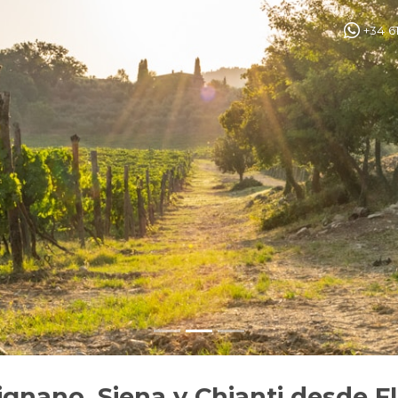
+34 6
gnano, Siena y Chianti desde F