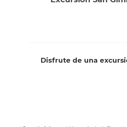
Disfrute de una excursi
Visitaremos la ciudad de San G
La Toscana italiana es un des
torres medievales, es un lug
ciudad que nos transporta al p
cena romántica. Además, la nat