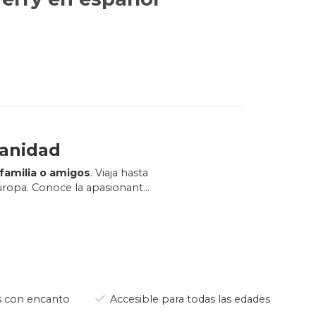
manidad
 familia o amigos
. Viaja hasta
Europa. Conoce la apasionante
 de la Humanidad
, revelando
e atrapará desde el primer
de un cómodo viaje marítimo y
tura báltica se cruzan en cada
 con encanto
Accesible para todas las edades