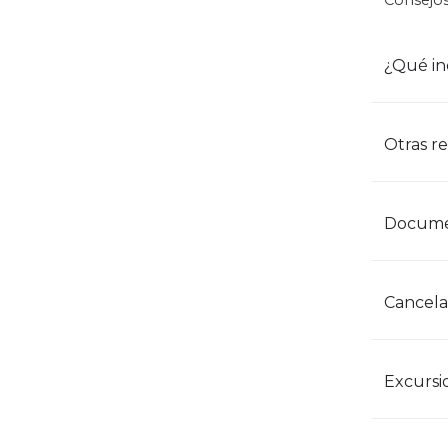
Consejos
¿Qué in
Otras r
Documen
Cancelac
Excursi