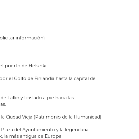
fo de Finlandia
y, tras una
de allí, nos dirigiremos a pie
seo guiado en español.
licitar información).
o, incluyendo los siguientes
as:
 el puerto de Helsinki
 Ciudad Vieja. Admiraremos el
por el Golfo de Finlandia hasta la capital de
eapteek, célebre por ser la
de Tallin y traslado a pie hacia las
explicará cómo sobrevivió a los
as.
saje urbano de Tallin y un
 la Ciudad Vieja (Patrimonio de la Humanidad)
villarnos ante la majestuosa
 Plaza del Ayuntamiento y la legendaria
do del histórico Castillo de
, la más antigua de Europa