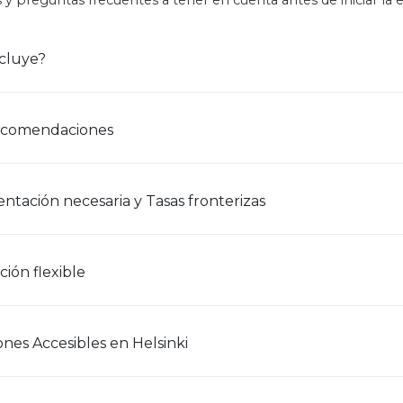
 y preguntas frecuentes a tener en cuenta antes de iniciar la e
cluye?
ecomendaciones
tación necesaria y Tasas fronterizas
ión flexible
ones Accesibles en Helsinki