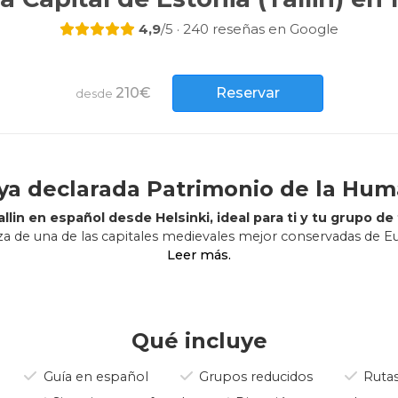
4,9
/5 · 240 reseñas en Google
210€
Reservar
desde
ya declarada Patrimonio de la Hu
lin en español desde Helsinki, ideal para ti y tu grupo de
lleza de una de las capitales medievales mejor conservadas de 
zando sus aguas en ferry hacia una
joya declarada Patrimonio
esionantes paisajes urbanos y un legado histórico único que t
momento. ¡Os encantará!
Europa
, una maravillosa experiencia para descubrir. Disfruta 
Qué incluye
te donde la arquitectura medieval, el pasado soviético y la cul
rincón.
Guía en español
Grupos reducidos
Rutas