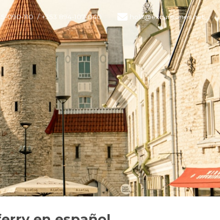
15-090-110
/ +353 894-107-040
hola@excursiones.net
 ferry en español