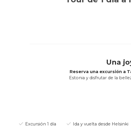
Una jo
Reserva una excursión a Tal
Estonia y disfrutar de la be
historia del Mar Báltico cru
leyendas medievales, impr
Recorrido por el norte de 
pasea por un entorno fascinan
Excursión 1 día
Ida y vuelta desde Helsinki