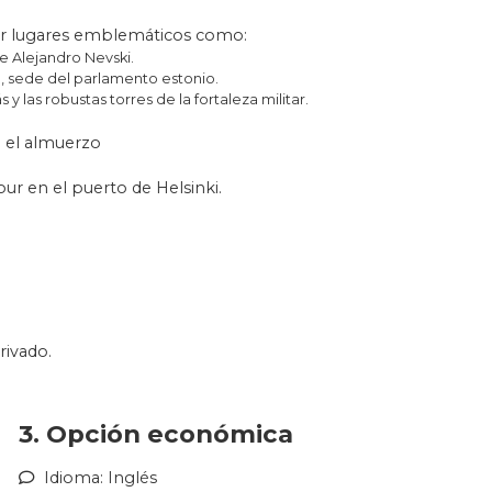
mblemáticos de la capital.
or lugares emblemáticos como:
uralla medieval. Un testigo de
e Alejandro Nevski.
cado a Estonia, desde los
, sede del parlamento estonio.
o.
s y las robustas torres de la fortaleza militar.
réis de tiempo libre. Será el
a el almuerzo
y disfrutar de la deliciosa
tro.
tour en el puerto de Helsinki.
donde tomaréis el ferry que os
iones.net?
la hispana. Además, se puede
rivado.
iudad con entradas incluidas.
3. Opción económica
e Helsinki.
Idioma: Inglés
larmente durante la temporada