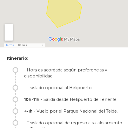
visitado de Europa, en el archipiélago de las
Islas Canarias en su Isla de Tenerife. Tanto en
verano como en invierno nevado, el volcán
Teide, Patrimonio de la Humanidad por la
UNESCO desde 1997 y el mayor pico de
España es muy espectacular.
Son muchas opciones que ofrecemos,
diferentes rutas, añadir los traslados del/al
helipuerto, disfrutar del vuelo con una copa
Itinerario:
de champán, tomar lecciones de vuelo, etc
¡Consultenos!
- Hora es acordada según preferencias y
disponibilidad.
- Traslado opcional al Helipuerto.
10h-11h
- Salida desde Helipuerto de Tenerife.
+-1h
- Vuelo por el Parque Nacional del Teide.
- Traslado opcional de regreso a su alojamiento