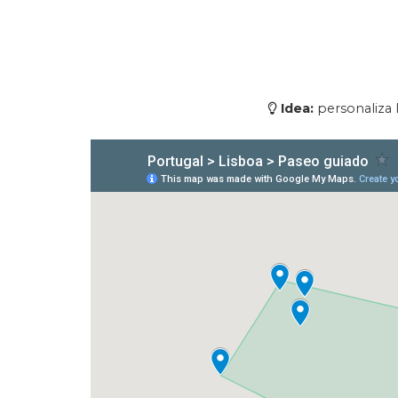
Opción Económica
: únase a
Opción Recomendable
:
Opción Exclusiva
: disfrut
Idea:
personaliza l