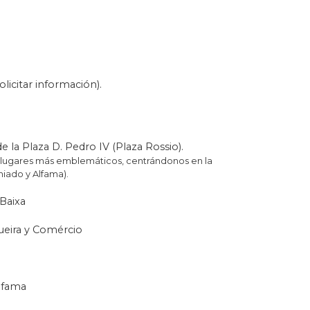
ra el guía serán de agradecer.
ares a recorrer. E incluye
decide si hacerlo a pie o en
licitar información).
de la Plaza D. Pedro IV (Plaza Rossio).
 lugares más emblemáticos, centrándonos en la
hiado y Alfama).
 Baixa
gueira y Comércio
Alfama