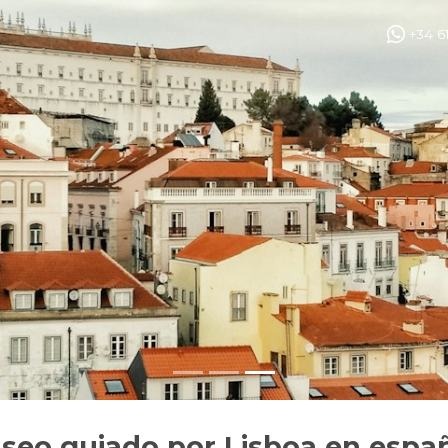
+34 6
seo guiado por Lisboa en espa