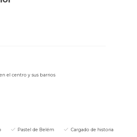
en el centro y sus barrios
 dictadura…), su cultura y sus
us barrios Alfama y Chiado.
o:
o
Pastel de Belém
Cargado de historia