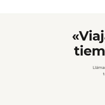
«Viaj
tiem
Lláma
t