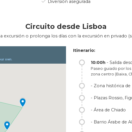
Diversión asegurada
l grupo en inglés. El paseo es gratuito aunque las propinas pa
 únase al grupo reducido en español. Son 3 horas y muchos lug
degustación de un pastel de Belém!
Circuito desde Lisboa
e a su aire de los lugares emblemáticos con guía privado, usted 
a excursión o prolonga los días con la excursión en privado (so
coche privado.
Itinerario:
10:00h
- Salida des
Paseo guiado por los
zona centro (Baixa, C
- Zona histórica de
- Plazas Rossio, Fi
- Área de Chiado
- Barrio Árabe de 