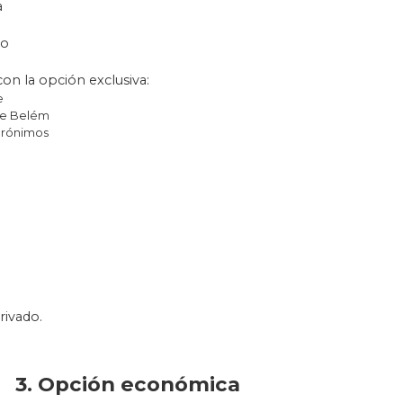
a
eo
on la opción exclusiva:
e
 de Belém
Jerónimos
rivado.
3. Opción económica