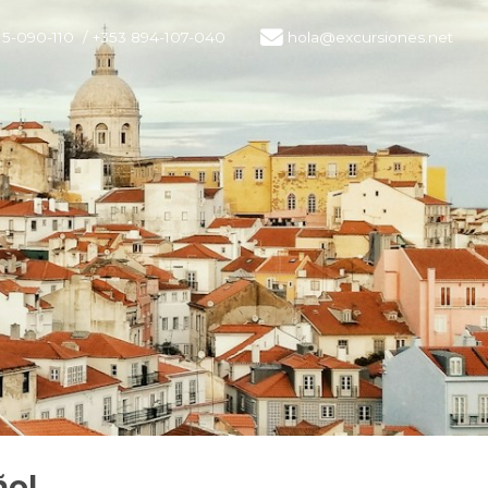
15-090-110
/ +353 894-107-040
hola@excursiones.net
ñol