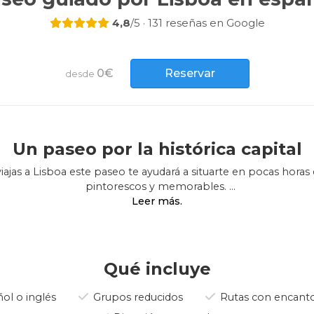
4,8
/5 · 131 reseñas en Google
0€
Reservar
desde
Un paseo por la histórica capital
viajas a Lisboa este paseo te ayudará a situarte en pocas horas 
pintorescos y memorables.
 ciudad (navegantes exploradores, el Gran Terremoto de 1755, la
tradiciones con degustación incluida de un pastel de belém.
e interés más relevantes del centro histórico de la ciudad y s
Qué incluye
e proponemos varias opciones adaptables a usted y su grup
ol o inglés
Grupos reducidos
Rutas con encant