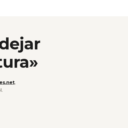
 dejar
tura»
es.net
,
l.