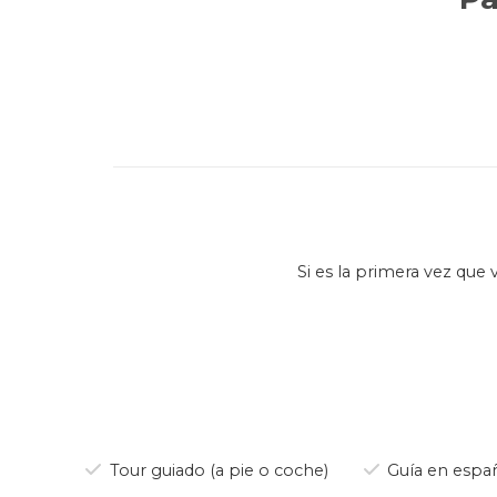
Si es la primera vez que 
Descubrirás la historia de la
Recorreremos los lugares d
T
Tour guiado (a pie o coche)
Guía en españ