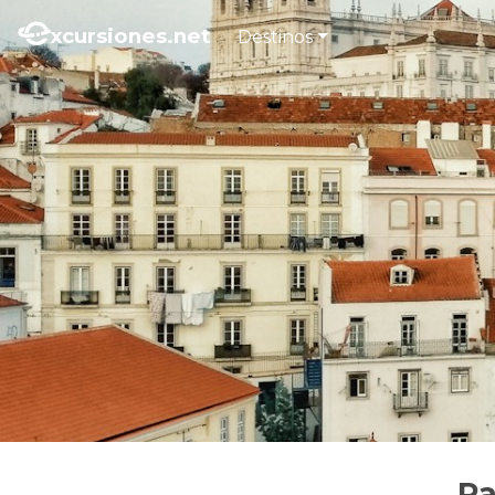
xcursiones.net
Destinos
Pa