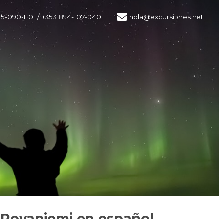
15-090-110
/ +353 894-107-040
hola@excursiones.net
e Rovaniemi en español