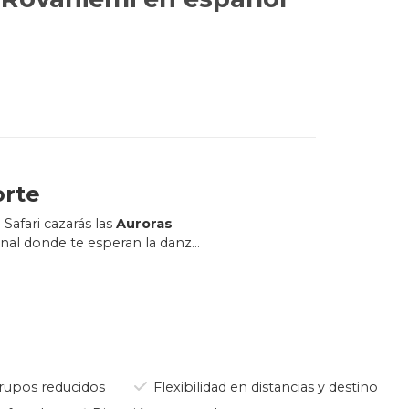
orte
 Safari cazarás las
Auroras
rnal donde te esperan la danza
enciar y fotografiar las
nevados del Ártico, un lugar
vación de auroras
.
do atrás la pequeña luz del
upos reducidos
Flexibilidad en distancias y destino
e invierno en Rovaniemi. La