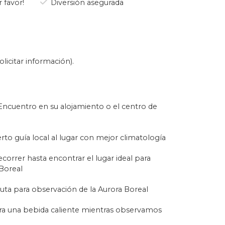
r favor!
Diversión asegurada
 pronóstico meteorológico y la
. No nos limitamos a un solo
el avistamiento de la Aurora
 testigo de la mágica danza de
licitar información).
da para que te sumerjas en la
rá los mejores trucos para
a experiencia inolvidable.
Encuentro en su alojamiento o el centro de
ándanos.
ografía de paisajes nocturnos.
rto guía local al lugar con mejor climatología
cias más extraordinarias que el
recorrer hasta encontrar el lugar ideal para
 Boreal
ruta para observación de la Aurora Boreal
ara una bebida caliente mientras observamos