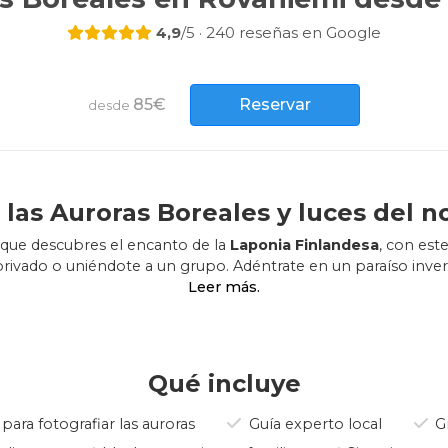
4,9
/5 · 240 reseñas en Google
85€
Reservar
desde
 las Auroras Boreales y luces del n
 que descubres el encanto de la
Laponia Finlandesa
, con este
privado o uniéndote a un grupo. Adéntrate en un paraíso inve
celestial de la Aurora Boreal.
 Rovaniemi diseñada para maximizar tus posibilidades de
pres
s Boreales
. Nuestra aventura te lleva a través de los paisajes 
ialmente como
uno de los mejores destinos para la obser
Qué incluye
lta y el cielo se oscurece, comienza nuestra expedición. Dejan
para fotografiar las auroras
Guía experto local
Gr
odo vehículo especialmente equipado para las condiciones d