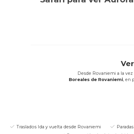
Ver
Desde Rovaniemi a la vez
Boreales de Rovaniemi
, en 
Únete a una excursión en
impresionantes Aurora
reconocido mund
A medida que el sol se ocu
Traslados Ida y vuelta desde Rovaniemi
Paradas 
pueblo, subiremos a un cóm