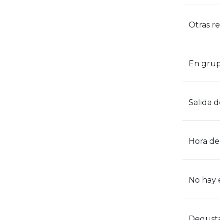
Otras r
En grup
Salida 
Hora de 
No hay 
Degusta