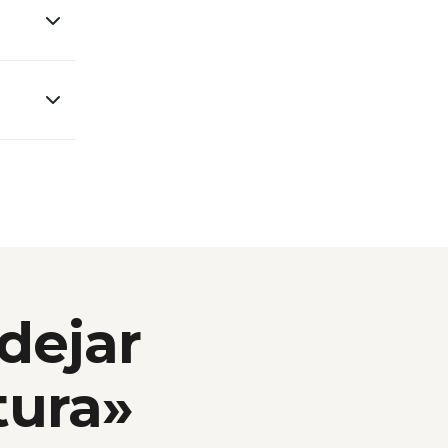
 dejar
tura»