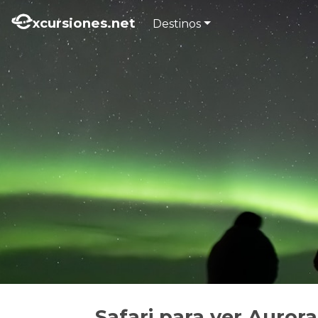
xcursiones.net
Destinos
Safari para ver Auror