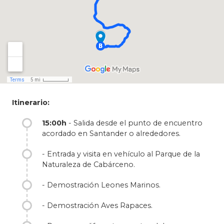
descubrir los diferentes recintos a través
de grandes desfiladeros, bonitos lagos,
sugerentes figuras rocosas. Nos
bajaremos en diferentes puntos para el
avistamiento de animales y alcanzaremos
rincones de gran belleza paisajística
.
Incluso podrás disfrutar desde el aire de las
mejores vistas del parque a través de un
paseo en el Telecabina, ¡totalmente
Itinerario:
recomendable!
15:00h
- Salida desde el punto de encuentro
Concebido con fines educativos, científicos,
acordado en Santander o alrededores.
culturales y recreativos, es un lugar ideal para
disfrutarlo en familia. Ven a disfrutar del gran
- Entrada y visita en vehículo al Parque de la
espectáculo de la naturaleza, se convertirá en
Naturaleza de Cabárceno.
una experiencia inolvidable.
- Demostración Leones Marinos.
- Demostración Aves Rapaces.