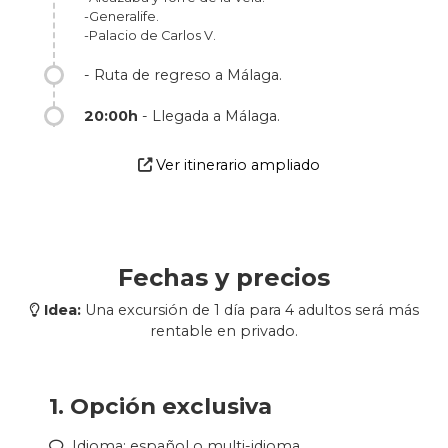
Mayormente en un día se puede completar
-Generalife.
la visita e incluso por la tarde disponer de
-Palacio de Carlos V.
algo de tiempo libre en el centro de la ciudad
de Granada, antes de regresar.
- Ruta de regreso a Málaga.
20:00h
- Llegada a Málaga.
Ver itinerario ampliado
Fechas y precios
Idea:
Una excursión de 1 día para 4 adultos será más
rentable en privado.
1. Opción exclusiva
Idioma: español o multi-idioma