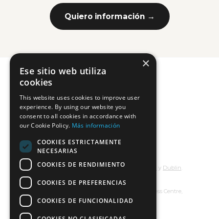
Quiero información →
×
Ese sitio web utiliza
cookies
This website uses cookies to improve user
experience. By using our website you
consent to all cookies in accordance with
our Cookie Policy.
Más información
COOKIES ESTRICTAMENTE
NECESARIAS
COOKIES DE RENDIMIENTO
Hecho con
y
desde
Barcelona
,
Granada
y
Dublin
.
COOKIES DE PREFERENCIAS
Hivemind Ventures Limited
Entrance Unit, Crag Cress, Clondalkin Business Centre,
D22, Dublin (Irlanda)
COOKIES DE FUNCIONALIDAD
Términos
Privacidad
COOKIES NO CLASIFICADAS