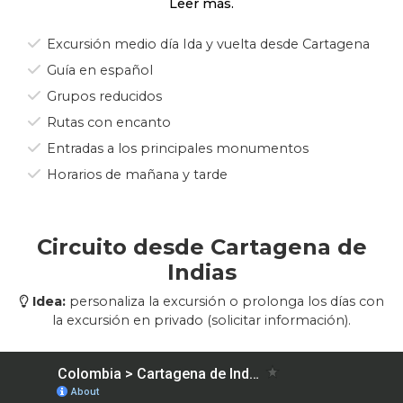
tesoro arquitectónico y cultural.
Durante el tour por la ciudad de Cartagena de
Excursión medio día Ida y vuelta desde Cartagena
Indias, podrás visitar lugares emblemáticos
Guía en español
como la Plaza de Bolívar, la Catedral de
Grupos reducidos
Cartagena, el Palacio de la Inquisición y las
murallas que rodean la ciudad. También
Rutas con encanto
podrás recorrer las estrechas callejuelas llenas
Entradas a los principales monumentos
de tiendas de artesanías, boutiques y
restaurantes.
Horarios de mañana y tarde
Además, tendrás la oportunidad de conocer la
historia de la ciudad a través de sus museos y
Circuito desde Cartagena de
galerías de arte, donde se exhiben piezas de
Indias
gran valor histórico y cultural. También
podrás disfrutar de la gastronomía local, con
Idea:
personaliza la excursión o prolonga los días con
platos tradicionales como el sancocho de
la excursión en privado (solicitar información).
pescado.
Las chivas son los vehículos tradicionales de
Colombia, haremos un recorrido panorámico
por los barrios residenciales de Boca Grande,