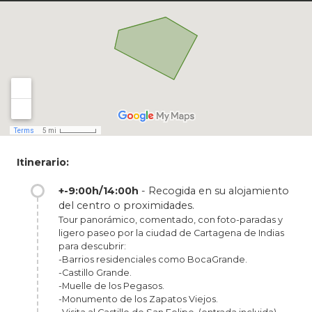
Castillo Grande, Muelle de los Pegases,
Monumentos de los zapatos viejos, visita
guiada al castillo san Felipe de barajas la obra
militar más importante de España en
américa, recorreremos la avenida Santander
donde se podrán apreciar los baluartes;
visitaremos el centro artesanal las bóvedas y
haremos un paseo guiado por el centro
histórico de la ciudad.
La visita por el centro histórico de Cartagena
Itinerario:
de Indias es una experiencia inolvidable que
te permitirá conocer mejor la riqueza cultural
+-9:00h/14:00h
- Recogida en su alojamiento
y patrimonial de esta hermosa ciudad
del centro o proximidades.
colombiana
Tour panorámico, comentado, con foto-paradas y
ligero paseo por la ciudad de Cartagena de Indias
para descubrir:
-Barrios residenciales como BocaGrande.
-Castillo Grande.
-Muelle de los Pegasos.
-Monumento de los Zapatos Viejos.