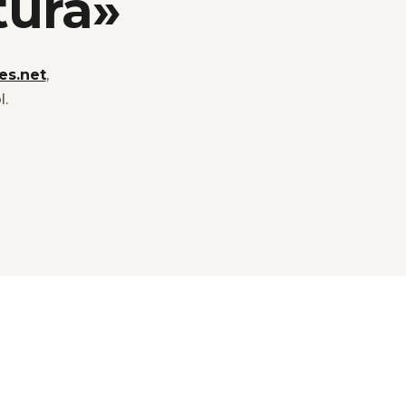
tura»
es.net
,
l.