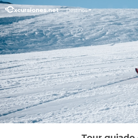
xcursiones.net
Destinos
Tour guiado