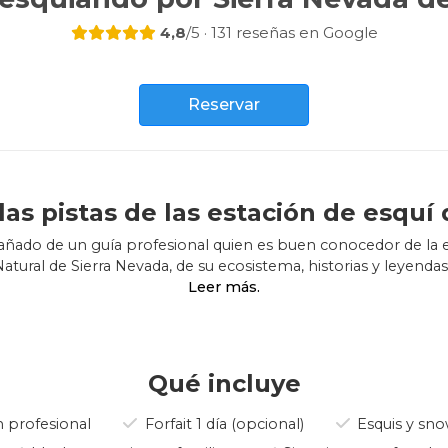
4,8
/5 · 131 reseñas en Google
Reservar
las pistas de las estación de esquí 
añado de un guía profesional quien es buen conocedor de la e
Natural de Sierra Nevada, de su ecosistema, historias y leyendas
á disfrutar de su deporte favorito con un nuevo amigo, tend
pistas que se adaptan a su nivel de habilidades y energías, t
a/acompañante le proveerá con las oportunas introduccione
paisajistica y del patrimonio natural y cultural.
Qué incluye
e por esas pistas más pintorescas y con menor afluencia de 
 profesional
Forfait 1 día (opcional)
Esquis y sno
ar los picos de mayor afluencia de esquiadores en las zonas/r