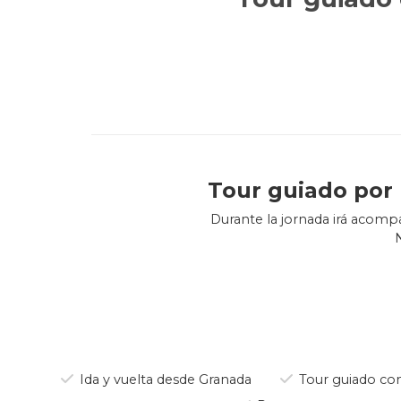
Tour guiado por 
Durante la jornada irá acomp
Con su guía/acompañante, podr
el esquí/snowboard por las 
momentos de descanso su guí
Podrá cómodamente deslizars
Ida y vuelta desde Granada
Tour guiado con
posibilidades también evit