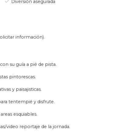
Diversión asegurada
 de la jornada.
con seguridad y disfrutando. Su
a lúdico/deportiva para
ata de disfrutar y poner en
meno y divertido con un nuevo
licitar información).
ecesite.
ado se realiza exclusivamente
 esquí fuera de pista es mejor
on su guía a pié de pista.
y travesía.
stas pintorescas.
ivas y paisajisticas.
ara tentempié y disfrute.
 areas esquiables.
as/video reportaje de la jornada.