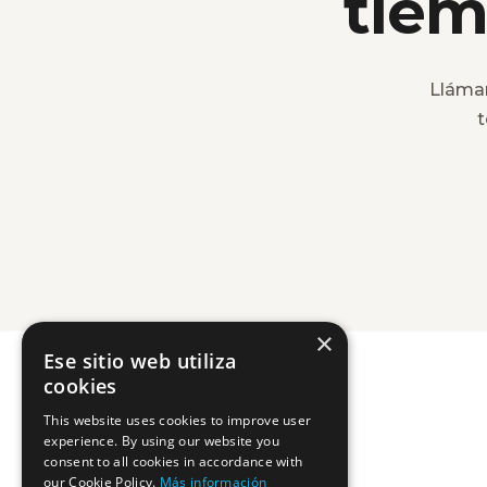
tiem
Lláma
t
×
Ese sitio web utiliza
cookies
This website uses cookies to improve user
experience. By using our website you
consent to all cookies in accordance with
our Cookie Policy.
Más información