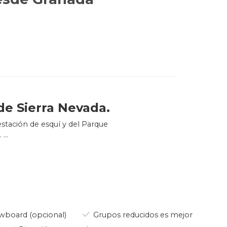
de Sierra Nevada.
stación de esquí y del Parque
.
rá la oportunidad de practicar
ambién entre los descensos y
s para con la interpretación
publico, en la medida de las
wboard (opcional)
Grupos reducidos es mejor
emontes, su guía conoce las