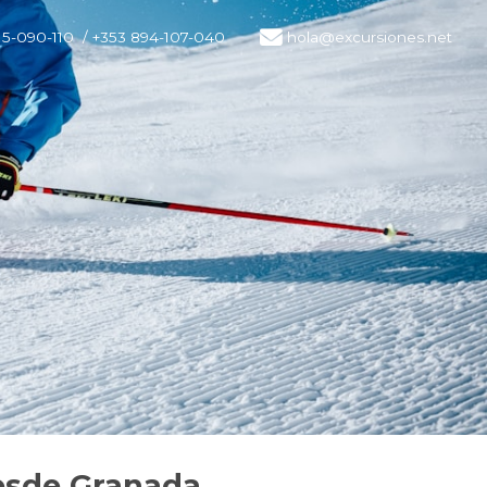
15-090-110
/ +353 894-107-040
hola@excursiones.net
esde Granada