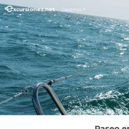
xcursiones.net
Destinos
Paseo en