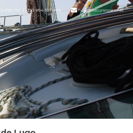
15-090-110
/ +353 894-107-040
hola@excursiones.net
esde Lugo