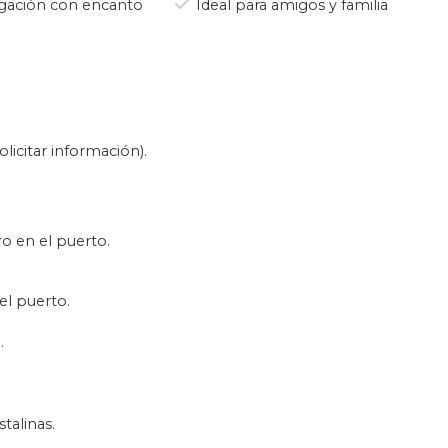
ación con encanto
Ideal para amigos y familia
gio en la costa y obtienen su
rioso ser que se abre paso por
e se alimenta de plancton, la
, son de los más grandes del
licitar información).
 es por lo que esta experiencia
o en el puerto.
l puerto.
.
.
talinas.