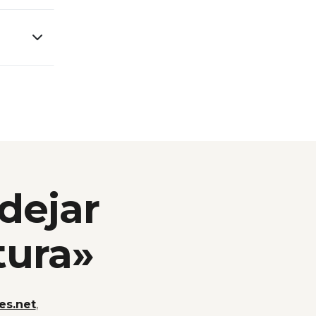
 dejar
tura»
es.net
,