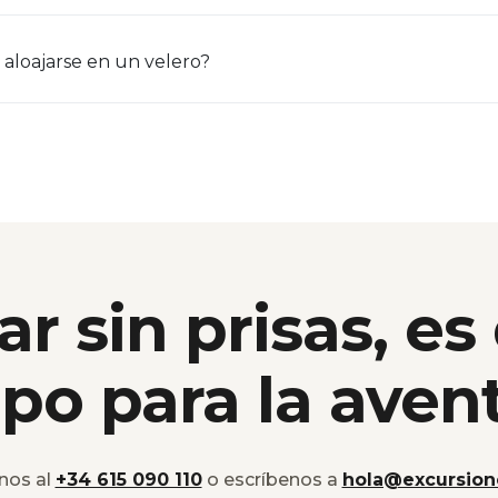
 aloajarse en un velero?
ar sin prisas, es
po para la aven
nos al
+34 615 090 110
o escríbenos a
hola@excursion