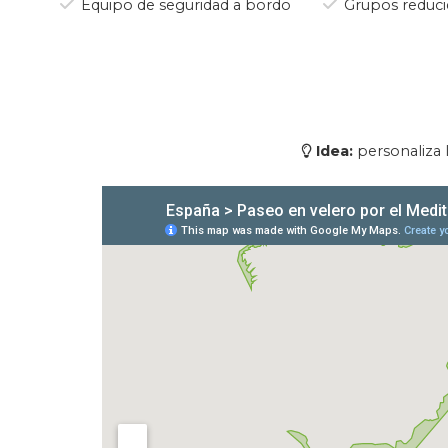
Equipo de seguridad a bordo
Grupos reduci
Desde el mar, además podremo
La costa norte de España es r
las aguas, es el tiburón per
marsopa también recorre est
Idea:
personaliza l
Los habitantes de la costa que