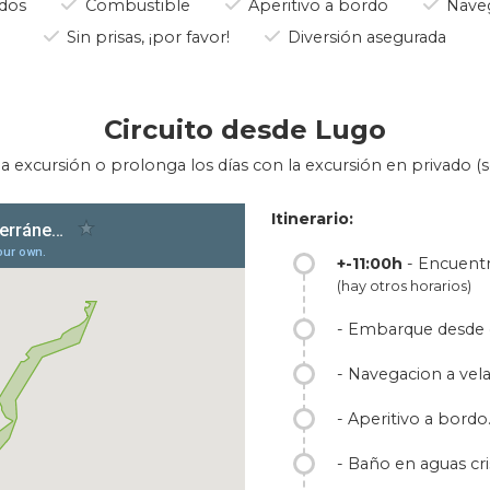
dos
Combustible
Aperitivo a bordo
Naveg
s apreciar el mejor miles de aves marías, que tienen su refu
alimento del mar.
Sin prisas, ¡por favor!
Diversión asegurada
ica en nutrientes, pero hay que saber encontrarlos, un miste
egrino, el 2º más grande del mundo y un gigante inofensivo qu
as costas y está emparentada con los delfines, los cachalotes
Circuito desde Lugo
planeta, buscan sepias próximas a la costa.
a excursión o prolonga los días con la excursión en privado (so
 va desde Galicia al País Vasto, no conciben la vida sin el mar,
deben de disfrutarla, para entender a sus gentes.
Itinerario:
+-11:00h
- Encuentr
(hay otros horarios)
- Embarque desde e
- Navegacion a vela
- Aperitivo a bordo
- Baño en aguas cris