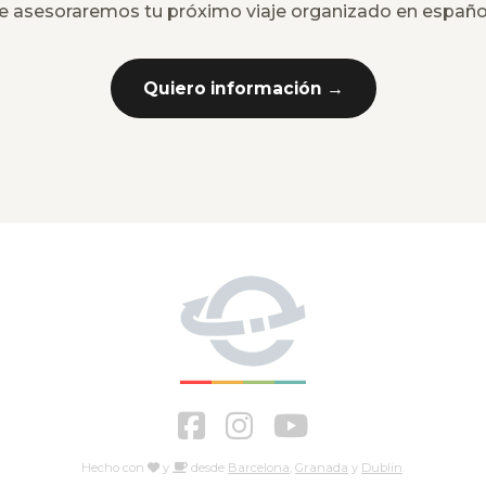
e asesoraremos tu próximo viaje organizado en españo
Quiero información →
Hecho con
y
desde
Barcelona
,
Granada
y
Dublin
.