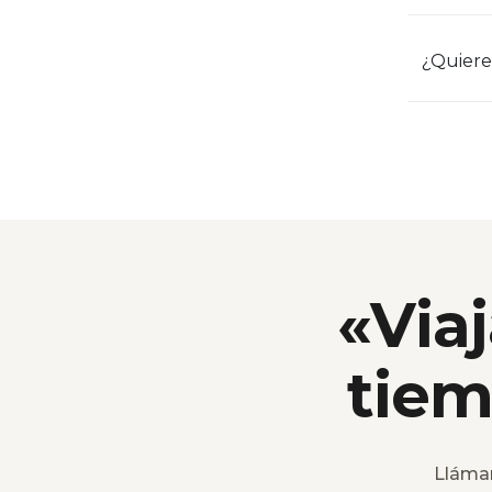
¿Quiere
«Viaj
tiem
Lláma