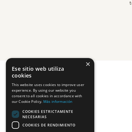
t
×
Ese sitio web utiliza
cookies
This website uses cookies to improve user
experience. By using our website you
consent to all cookies in accordance with
our Cookie Policy.
Más información
COOKIES ESTRICTAMENTE
NECESARIAS
COOKIES DE RENDIMIENTO