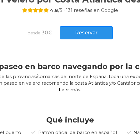
4,8
/5 · 131 reseñas en Google
30€
Reservar
desde
paseo en barco navegando por la 
de las provincias/comarcas del norte de España, toda una expe
n paseo en velero recorriendo la costa Atlántica y/o Cantábric
rísticas de la costa norte de España son los estrechos brazos 
s de estos paisajes nos recuerdan a Irlanda o Escocia, lugare
influencia celta.
Qué incluye
 es muy apreciado por aquellos que huyen del calor del veran
 el mar nos proporcionará una perspectiva de cómo el océan
 el puerto
Patrón oficial de barco en español
Nav