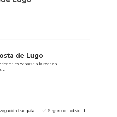
costa de Lugo
riencia es echarse a la mar en
a.
de mar que salpican la costa y
s que además han compartido la
o, contemplar los escarpado
o moldea la costa.
egación tranquila
Seguro de actividad