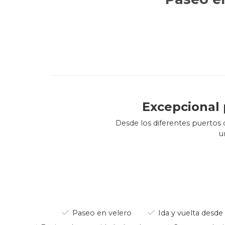
Excepcional 
Desde los diferentes puertos 
u
Una de las singulares caracte
las tradicionales rías, mucho
El litoral norte de España
acantilados desde
Paseo en velero
Ida y vuelta desde