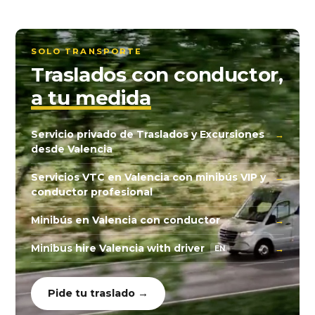
SOLO TRANSPORTE
Traslados con conductor,
a tu medida
Servicio privado de Traslados y Excursiones
→
desde Valencia
Servicios VTC en Valencia con minibús VIP y
→
conductor profesional
Minibús en Valencia con conductor
→
Minibus hire Valencia with driver
→
EN
Pide tu traslado →