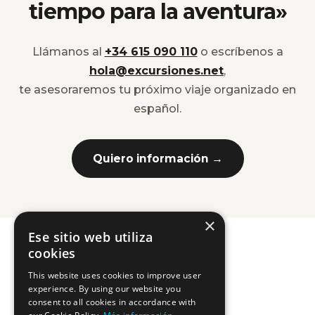
tiempo para la aventura»
Llámanos al
+34 615 090 110
o escríbenos a
hola@excursiones.net
,
te asesoraremos tu próximo viaje organizado en
español.
Quiero información →
×
Ese sitio web utiliza
cookies
This website uses cookies to improve user
experience. By using our website you
consent to all cookies in accordance with