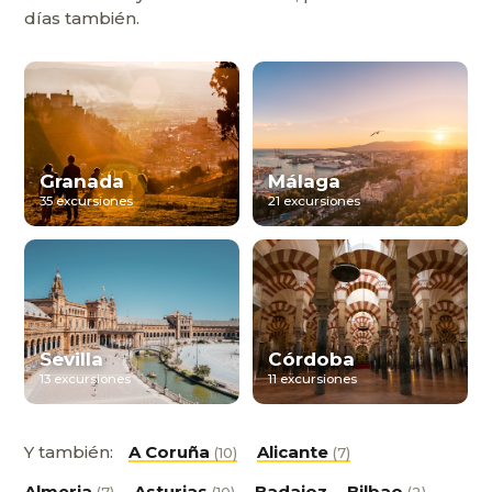
días también.
Granada
Málaga
35 excursiones
21 excursiones
Sevilla
Córdoba
13 excursiones
11 excursiones
Y también:
A Coruña
Alicante
(10)
(7)
Almeria
Asturias
Badajoz
Bilbao